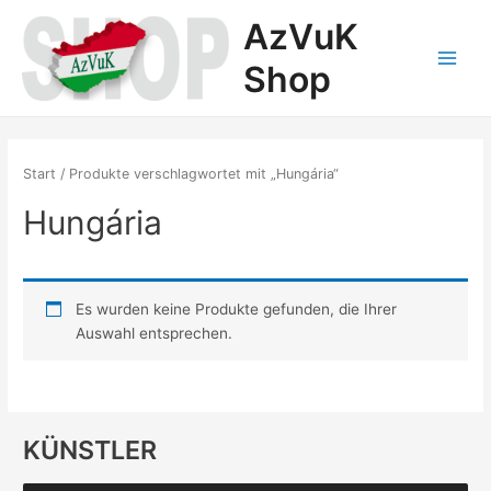
Zum
AzVuK
Inhalt
springen
Shop
Main
Menu
Start
/ Produkte verschlagwortet mit „Hungária“
Hungária
Es wurden keine Produkte gefunden, die Ihrer
Auswahl entsprechen.
KÜNSTLER