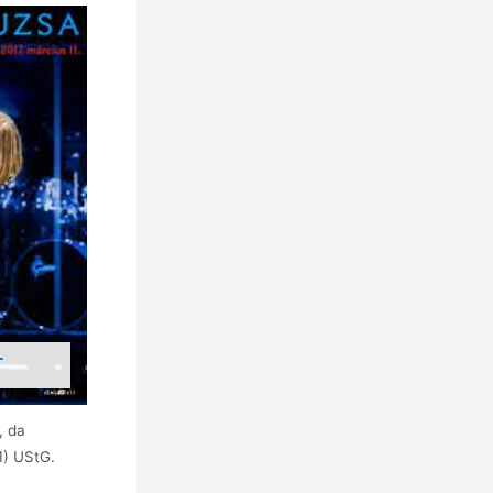
T
, da
1) UStG.