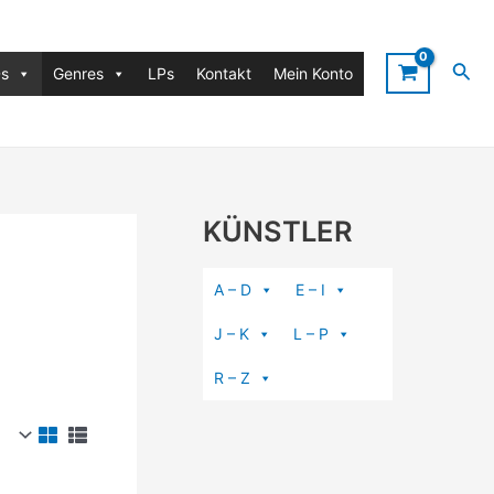
Suc
s
Genres
LPs
Kontakt
Mein Konto
KÜNSTLER
A – D
E – I
J – K
L – P
R – Z