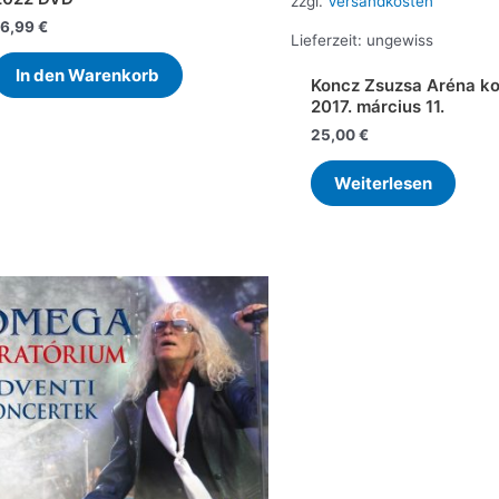
zzgl.
Versandkosten
16,99
€
Lieferzeit:
ungewiss
In den Warenkorb
Koncz Zsuzsa Aréna ko
2017. március 11.
25,00
€
Weiterlesen