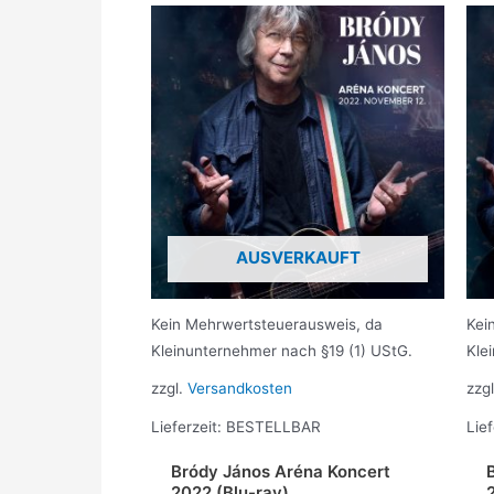
AUSVERKAUFT
Kein Mehrwertsteuerausweis, da
Kei
Kleinunternehmer nach §19 (1) UStG.
Kle
zzgl.
Versandkosten
zzg
Lieferzeit:
BESTELLBAR
Lief
Bródy János Aréna Koncert
2022 (Blu-ray)