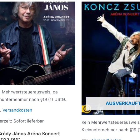
n Mehrwertsteuerausweis, da
inunternehmer nach §19 (1) UStG.
AUSVERKAUF
l.
Versandkosten
erzeit:
Sofort lieferbar
Kein Mehrwertsteuerausweis
Kleinunternehmer nach §19 (
Bródy János Aréna Koncert
2022 DVD