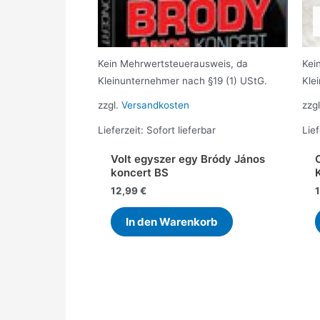
Kein Mehrwertsteuerausweis, da
Kei
Kleinunternehmer nach §19 (1) UStG.
Kle
zzgl.
Versandkosten
zzg
Lieferzeit:
Sofort lieferbar
Lief
Volt egyszer egy Bródy János
koncert BS
12,99
€
In den Warenkorb