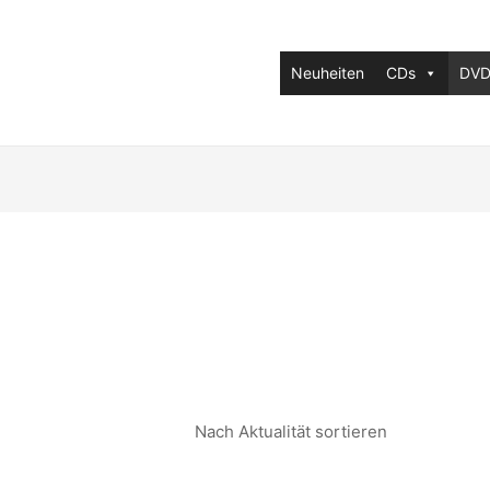
Neuheiten
CDs
DVD