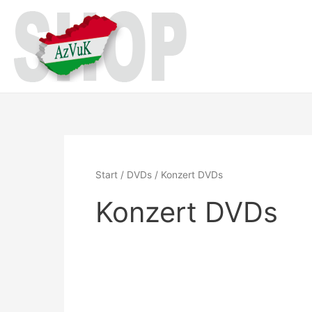
Zum
Inhalt
springen
Start
/
DVDs
/ Konzert DVDs
Konzert DVDs