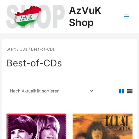
Zum
AzVuK
Inhalt
springen
Shop
Main
Menu
Start
/
CDs
/ Best-of-CDs
Best-of-CDs