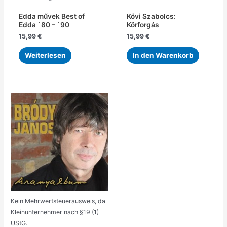
Edda művek Best of
Kövi Szabolcs:
Edda ´80 – ´90
Körforgás
15,99
€
15,99
€
Weiterlesen
In den Warenkorb
Kein Mehrwertsteuerausweis, da
Kleinunternehmer nach §19 (1)
UStG.