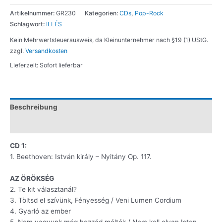
Bródy
Artikelnummer:
GR230
Kategorien:
CDs
,
Pop-Rock
István,
Schlagwort:
ILLÉS
a
király
Kein Mehrwertsteuerausweis, da Kleinunternehmer nach §19 (1) UStG.
(2
zzgl.
Versandkosten
CD)
Lieferzeit:
Sofort lieferbar
Menge
Beschreibung
Zusätzliche Information
CD 1:
1. Beethoven: István király – Nyitány Op. 117.
AZ ÖRÖKSÉG
2. Te kit választanál?
3. Töltsd el szívünk, Fényesség / Veni Lumen Cordium
4. Gyarló az ember
5. Nem vagyunk még hozzád méltók / Nem kell olyan Isten