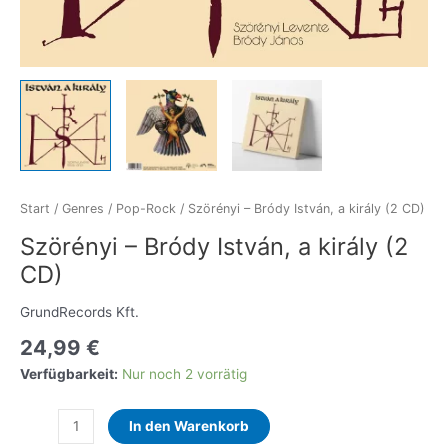
Start
/
Genres
/
Pop-Rock
/ Szörényi – Bródy István, a király (2 CD)
Szörényi – Bródy István, a király (2
CD)
GrundRecords Kft.
24,99
€
Verfügbarkeit:
Nur noch 2 vorrätig
Szörényi
In den Warenkorb
-