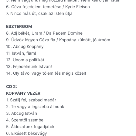
6. Géza fejedelem temetése / Kyrie Eleison
7. Nincs más út, csak az Isten útja
ESZTERGOM
8. Adj békét, Uram / Da Pacem Domine
9. Üdvöz légyen Géza fia / Koppány küldött, jó úrnőm
10. Abcug Koppány
11. István, fiam!
12. Unom a politikát
13. Fejedelmünk István!
14. Oly távol vagy tőlem (és mégis közel)
CD 2:
KOPPÁNY VEZÉR
1. Szállj fel, szabad madár
2. Te vagy a legszebb álmunk
3. Abcug István
4. Szemtől szembe
5. Áldozatunk fogadjátok
6. Elkésett békevágy