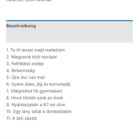
Beschreibung
Zusätzliche Information
1. Te itt leszel majd mellettem
2. Magyarok közt európai
3. Felföldiné estéje
4. Birkaország
5. Újra ősz van már
6. Gyere édes, jöjj és korrumpálj
7. Világosítsd föl gyermeked
8. Hová tűntek azok az évek
9. Nyáréjszakán a 67-es úton
10. Egy lány sétál a domboldalon
11. A zeti zászló