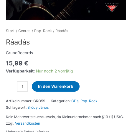
Start
/
Genres
/
Pop-Rock
/ Ráadás
Ráadás
GrundRecords
15,99
€
Verfügbarkeit:
Nur noch 2 vorrätig
Ráadás
In den Warenkorb
Menge
Artikelnummer:
GRO59
Kategorien:
CDs
,
Pop-Rock
Schlagwort:
Bródy János
Kein Mehrwertsteuerausweis, da Kleinunternehmer nach §19 (1) UStG.
zzgl.
Versandkosten
Lieferzeit:
Sofort lieferbar