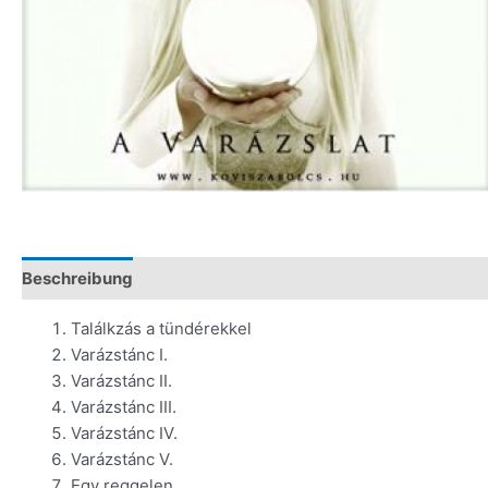
Beschreibung
Zusätzliche Information
Találkzás a tündérekkel
Varázstánc I.
Varázstánc II.
Varázstánc III.
Varázstánc IV.
Varázstánc V.
Egy reggelen…