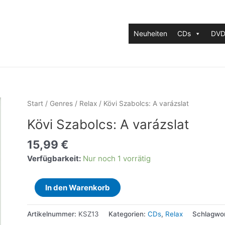
Neuheiten
CDs
DVD
Start
/
Genres
/
Relax
/ Kövi Szabolcs: A varázslat
Kövi Szabolcs: A varázslat
15,99
€
Verfügbarkeit:
Nur noch 1 vorrätig
Kövi
In den Warenkorb
Szabolcs:
A
Artikelnummer:
KSZ13
Kategorien:
CDs
,
Relax
Schlagwo
varázslat