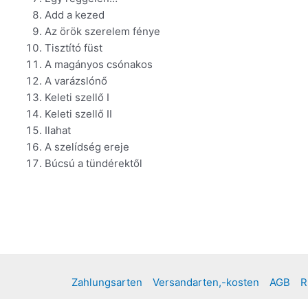
Add a kezed
Az örök szerelem fénye
Tisztító füst
A magányos csónakos
A varázslónő
Keleti szellő I
Keleti szellő II
Ilahat
A szelídség ereje
Búcsú a tündérektől
Zahlungsarten
Versandarten,-kosten
AGB
R