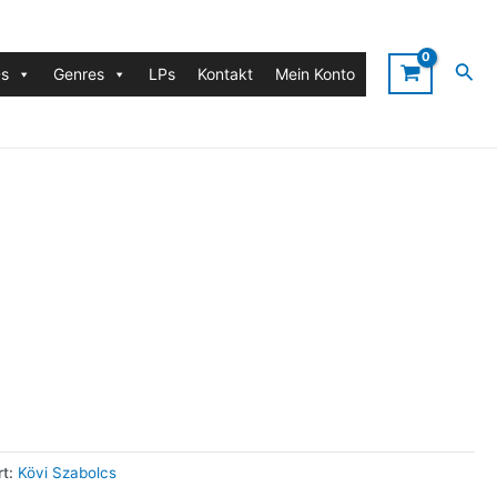
A
varázslat
Suc
s
Genres
LPs
Kontakt
Mein Konto
Menge
rt:
Kövi Szabolcs