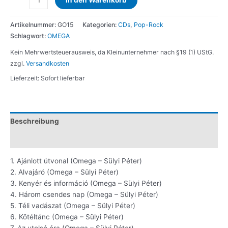
Lebenswerk
von
Artikelnummer:
GO15
Kategorien:
CDs
,
Pop-Rock
Omega:
Schlagwort:
OMEGA
Omega
-
Kein Mehrwertsteuerausweis, da Kleinunternehmer nach §19 (1) UStG.
XI
zzgl.
Versandkosten
Ramaster
Lieferzeit:
Sofort lieferbar
Menge
Beschreibung
Zusätzliche Information
1. Ajánlott útvonal (Omega – Sülyi Péter)
2. Alvajáró (Omega – Sülyi Péter)
3. Kenyér és információ (Omega – Sülyi Péter)
4. Három csendes nap (Omega – Sülyi Péter)
5. Téli vadászat (Omega – Sülyi Péter)
6. Kötéltánc (Omega – Sülyi Péter)
7. Az utolsó óra (Omega – Sülyi Péter)