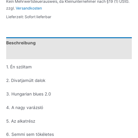
Kein Mehrwertsteuerausweis, da Kleinunternehmer nach §19 (1) UStG.
zzgl.
Versandkosten
Lieferzeit:
Sofort lieferbar
Beschreibung
Zusätzliche Information
1. Én szóltam
2. Divatjamúlt dalok
3. Hungarian blues 2.0
4. A nagy varázsló
5. Az alkatrész
6. Semmi sem tökéletes