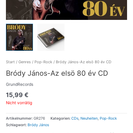
Start
/
Genres
/
Pop-Rock
/ Bródy János-Az elsö 80 év CD
Bródy János-Az elsö 80 év CD
GrundRecords
15,99
€
Nicht vorrätig
Artikelnummer:
GR276
Kategorien:
CDs
,
Neuheiten
,
Pop-Rock
Schlagwort:
Bródy János