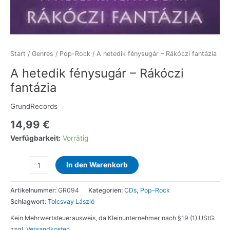
Start
/
Genres
/
Pop-Rock
/ A hetedik fénysugár – Rákóczi fantázia
A hetedik fénysugár – Rákóczi
fantázia
GrundRecords
14,99
€
Verfügbarkeit:
Vorrätig
A
In den Warenkorb
hetedik
fénysugár
Artikelnummer:
GR094
Kategorien:
CDs
,
Pop-Rock
-
Schlagwort:
Tolcsvay László
Rákóczi
fantázia
Kein Mehrwertsteuerausweis, da Kleinunternehmer nach §19 (1) UStG.
Menge
zzgl.
Versandkosten